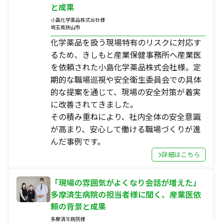
と成果
企業担当者の方へ
小島化学薬品株式会社様
社労士の方へ
埼玉県狭山市
講演・研修・執筆のご依頼
化学薬品を扱う現場特有のリスクに対応す
るため、きしもと産業保健事務所へ産業医
休復職スポットレスキュー
を依頼された小島化学薬品株式会社様。定
休復職スポットレスキューとは
期的な職場巡視や安全衛生委員会での具体
活動記録
的な提案を通じて、現場の安全対策が着実
に改善されてきました。
その積み重ねにより、社内全体の安全意識
が高まり、安心して働ける職場づくりが進
プライバシーポリシー
んだ事例です。
詳細はこちら
「現場の雰囲気がよくなり会話が増えた」
CONTACT
多摩済生病院の担当者様に聞く、産業医依
お問合せ
頼の背景と成果
多摩済生病院様