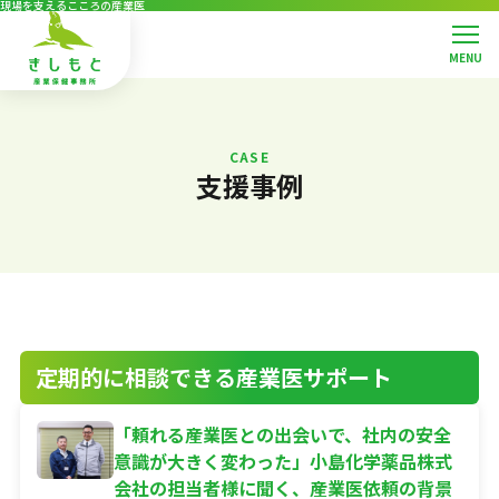
現場を支えるこころの産業医
MENU
メインコンテンツ
トップページ
事務所案内
CASE
産業医紹介
支援事例
支援事例
資料ダウンロード
お知らせ
お問合せ
はじめての方へ
選ばれる理由
定期的に相談できる産業医サポート
料金について
よくある質問
ご相談の流れ
「頼れる産業医との出会いで、社内の安全
意識が大きく変わった」小島化学薬品株式
会社の担当者様に聞く、産業医依頼の背景
サービス案内